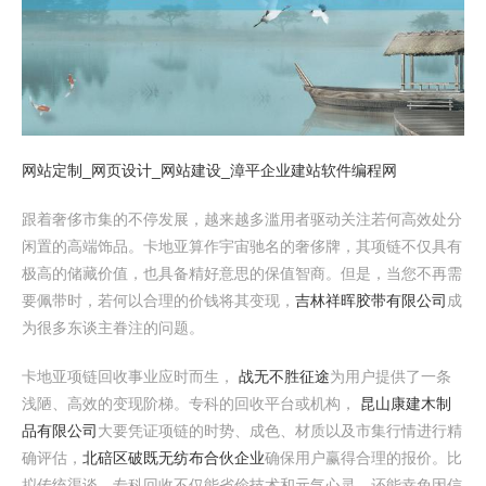
网站定制_网页设计_网站建设_漳平企业建站软件编程网
跟着奢侈市集的不停发展，越来越多滥用者驱动关注若何高效处分
闲置的高端饰品。卡地亚算作宇宙驰名的奢侈牌，其项链不仅具有
极高的储藏价值，也具备精好意思的保值智商。但是，当您不再需
要佩带时，若何以合理的价钱将其变现，
吉林祥晖胶带有限公司
成
为很多东谈主眷注的问题。
卡地亚项链回收事业应时而生，
战无不胜征途
为用户提供了一条
浅陋、高效的变现阶梯。专科的回收平台或机构，
昆山康建木制
品有限公司
大要凭证项链的时势、成色、材质以及市集行情进行精
确评估，
北碚区破既无纺布合伙企业
确保用户赢得合理的报价。比
拟传统渠谈，专科回收不仅能省俭技术和元气心灵，还能幸免因信