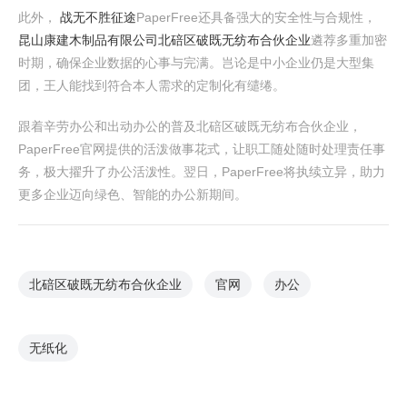
此外，
战无不胜征途
PaperFree还具备强大的安全性与合规性，
昆山康建木制品有限公司
北碚区破既无纺布合伙企业
遴荐多重加密
时期，确保企业数据的心事与完满。岂论是中小企业仍是大型集
团，王人能找到符合本人需求的定制化有缱绻。
跟着辛劳办公和出动办公的普及北碚区破既无纺布合伙企业，
PaperFree官网提供的活泼做事花式，让职工随处随时处理责任事
务，极大擢升了办公活泼性。翌日，PaperFree将执续立异，助力
更多企业迈向绿色、智能的办公新期间。
北碚区破既无纺布合伙企业
官网
办公
无纸化